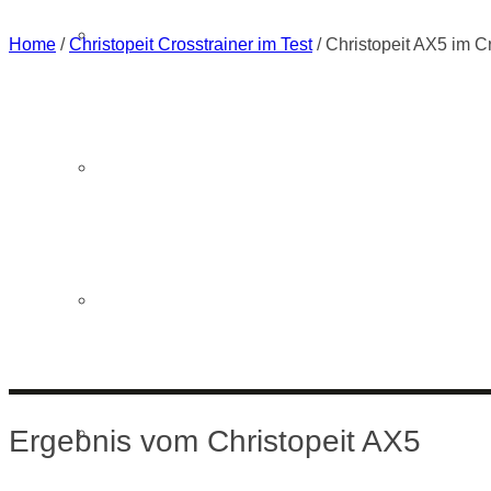
Horizon Crosstrainer
Home
/
Christopeit Crosstrainer im Test
/
Christopeit AX5 im Cr
Kettler Crosstrainer
Klarfit Crosstrainer
Ergebnis vom Christopeit AX5
Life Fitness Crosstrainer im Test