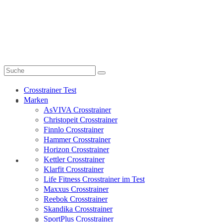
My-Crosstrainer.de
Suche
nach:
Crosstrainer Test
Marken
Crosstrainer Test
AsVIVA Crosstrainer
Christopeit Crosstrainer
Finnlo Crosstrainer
Hammer Crosstrainer
Horizon Crosstrainer
Kettler Crosstrainer
Marken
Klarfit Crosstrainer
Life Fitness Crosstrainer im Test
Maxxus Crosstrainer
Reebok Crosstrainer
Skandika Crosstrainer
SportPlus Crosstrainer
AsVIVA Crosstrainer