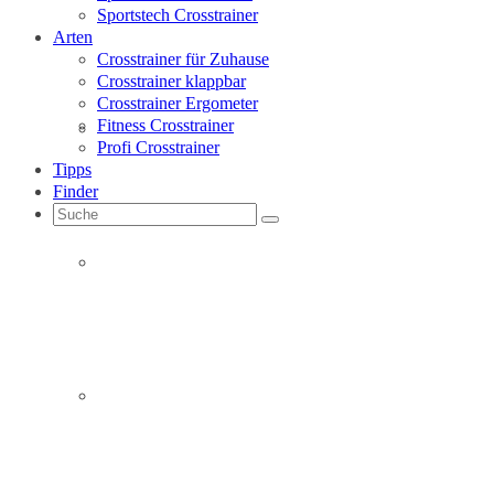
Sportstech Crosstrainer
Arten
Crosstrainer für Zuhause
Crosstrainer klappbar
Crosstrainer Ergometer
Fitness Crosstrainer
Christopeit Crosstrainer
Profi Crosstrainer
Tipps
Finder
Suche
nach:
Finnlo Crosstrainer
Hammer Crosstrainer
Christopeit AX5
im Crosstrainer Test 8.8/10