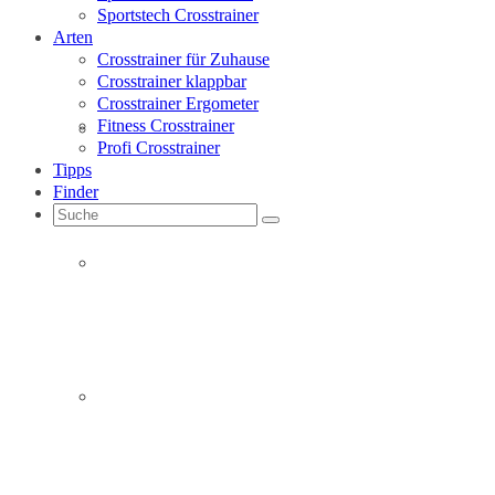
Sportstech Crosstrainer
Arten
Crosstrainer für Zuhause
Crosstrainer klappbar
Crosstrainer Ergometer
Fitness Crosstrainer
Christopeit Crosstrainer
Profi Crosstrainer
Tipps
Finder
Suche
nach:
Finnlo Crosstrainer
Hammer Crosstrainer