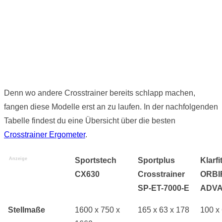
Denn wo andere Crosstrainer bereits schlapp machen,
fangen diese Modelle erst an zu laufen. In der nachfolgenden
Tabelle findest du eine Übersicht über die besten
Crosstrainer Ergometer
.
Anzeige
Sportstech
Sportplus
Klarfi
CX630
Crosstrainer
ORBI
SP-ET-7000-E
ADV
Stellmaße
1600 x 750 x
165 x 63 x 178
100 x