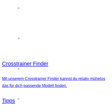
Horizon Crosstrainer
Finde deinen Crosstrainer
Kettler Crosstrainer
Crosstrainer Finder
Klarfit Crosstrainer
Mit unserem Crosstrainer Finder kannst du relativ mühelos
das für dich passende Modell finden.
Life Fitness Crosstrainer im Test
Tipps