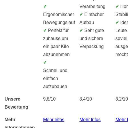
✓
Verarbeitung
✓
Ho
Ergonomischer
✓
Einfacher
Stabili
Bewegungslauf
Aufbau
✓
Idea
✓
Perfekt für
✓
Sehr gute
Leute 
zuhause um
und sichere
soviel
ein paar Kilo
Verpackung
ausg
abzunehmen
möcht
✓
Schnell und
einfach
aufzubauen
Unsere
9,8/10
8,4/10
8,2/10
Bewertung
Mehr
Mehr Infos
Mehr Infos
Mehr 
Informationen