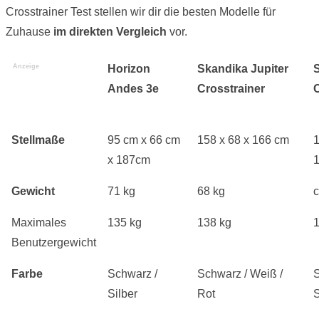
Crosstrainer Test stellen wir dir die besten Modelle für
Zuhause
im direkten Vergleich
vor.
Anzeige
Horizon
Skandika Jupiter
Andes 3e
Crosstrainer
Stellmaße
95 cm x 66 cm
158 x 68 x 166 cm
1
x 187cm
Gewicht
71 kg
68 kg
c
Maximales
135 kg
138 kg
1
Benutzergewicht
Farbe
Schwarz /
Schwarz / Weiß /
S
Silber
Rot
S