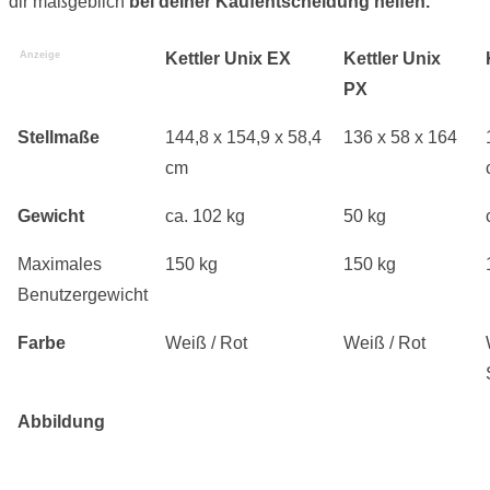
dir maßgeblich
bei deiner Kaufentscheidung helfen.
Anzeige
Kettler Unix EX
Kettler Unix
PX
Stellmaße
144,8 x 154,9 x 58,4
136 x 58 x 164
cm
Gewicht
ca. 102 kg
50 kg
Maximales
150 kg
150 kg
Benutzergewicht
Farbe
Weiß / Rot
Weiß / Rot
Abbildung