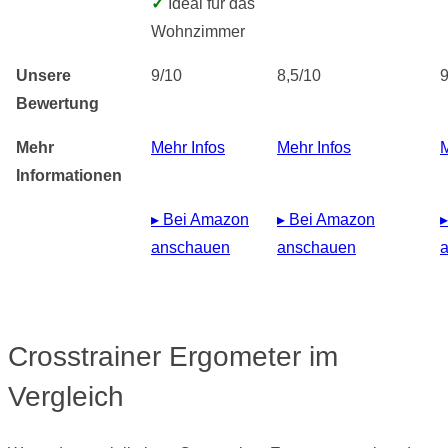
✓
Ideal für das
Wohnzimmer
Unsere
9/10
8,5/10
9
Bewertung
Mehr
Mehr Infos
Mehr Infos
M
Informationen
▸ Bei Amazon
▸ Bei Amazon
anschauen
anschauen
Crosstrainer Ergometer im
Vergleich