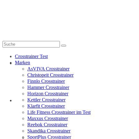
My-Crosstrainer.de
Suche
nach:
Crosstrainer Test
Marken
Crosstrainer Test
AsVIVA Crosstrainer
Christopeit Crosstrainer
Finnlo Crosstrainer
Hammer Crosstrainer
Horizon Crosstrainer
Kettler Crosstrainer
Marken
Klarfit Crosstrainer
Life Fitness Crosstrainer im Test
Maxxus Crosstrainer
Reebok Crosstrainer
Skandika Crosstrainer
SportPlus Crosstrainer
AsVIVA Crosstrainer