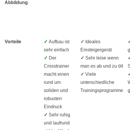
Abbildung
Vorteile
✓
Aufbau ist
✓
Ideales
sehr einfach
Einsteigergerät
g
✓
Der
✓
Sehr leise wenn
Crosstrainer
man es ab und zu ölt
S
macht einen
✓
Viele
rund um
unterschiedliche
soliden und
Trainingsprogramme
g
robusten
Eindruck
✓
Sehr ruhig
und laufrund