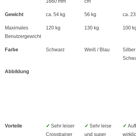
1660 mm
cm
Gewicht
ca. 54 kg
56 kg
ca. 23
Maximales
120 kg
130 kg
100 k
Benutzergewicht
Farbe
Schwarz
Weiß / Blau
Silber 
Schw
Abbildung
Vorteile
✓
Sehr leiser
✓
Sehr leise
✓
Auf
Crosstrainer
und super
wirkli