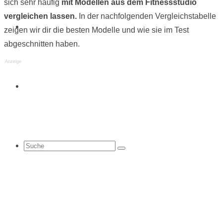
sich sehr häufig
mit Modellen aus dem Fitnessstudio
vergleichen lassen.
In der nachfolgenden Vergleichstabelle
Tipps
zeigen wir dir die besten Modelle und wie sie im Test
abgeschnitten haben.
Anzeige
Finder
Suche
nach: