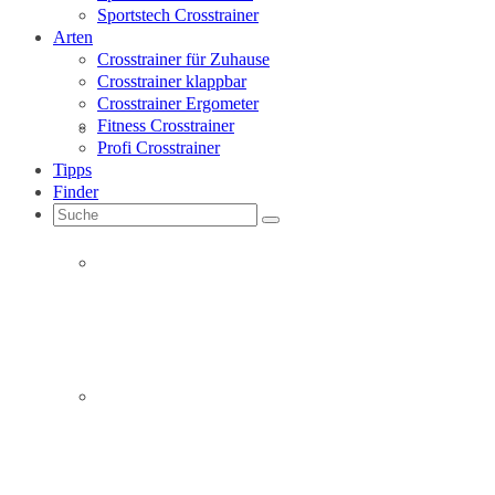
Sportstech Crosstrainer
Arten
Crosstrainer für Zuhause
Crosstrainer klappbar
Crosstrainer Ergometer
Fitness Crosstrainer
Christopeit Crosstrainer
Profi Crosstrainer
Tipps
Finder
Suche
nach:
Finnlo Crosstrainer
Hammer Crosstrainer
Christopeit Crosstrainer CS
5