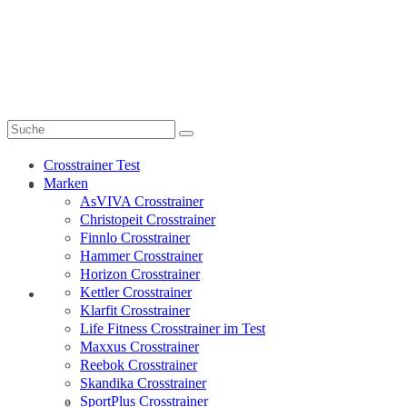
My-Crosstrainer.de
Suche
nach:
Crosstrainer Test
Marken
Crosstrainer Test
AsVIVA Crosstrainer
Christopeit Crosstrainer
Finnlo Crosstrainer
Hammer Crosstrainer
Horizon Crosstrainer
Kettler Crosstrainer
Marken
Klarfit Crosstrainer
Life Fitness Crosstrainer im Test
Maxxus Crosstrainer
Reebok Crosstrainer
Skandika Crosstrainer
SportPlus Crosstrainer
AsVIVA Crosstrainer