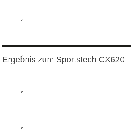
Maxxus Crosstrainer
Reebok Crosstrainer
Ergebnis zum Sportstech CX620
Skandika Crosstrainer
SportPlus Crosstrainer