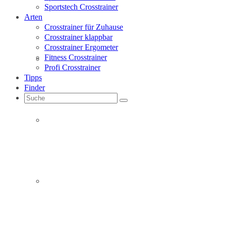
Sportstech Crosstrainer
Arten
Crosstrainer für Zuhause
Crosstrainer klappbar
Crosstrainer Ergometer
Fitness Crosstrainer
Christopeit Crosstrainer
Profi Crosstrainer
Tipps
Finder
Suche
nach:
Finnlo Crosstrainer
Hammer Crosstrainer
Sportstech CX620 Profi
Crosstrainer