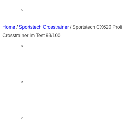
Horizon Crosstrainer
im Test 98/100
Home
/
Sportstech Crosstrainer
/
Sportstech CX620 Profi
Crosstrainer im Test 98/100
Kettler Crosstrainer
Klarfit Crosstrainer
Life Fitness Crosstrainer im Test