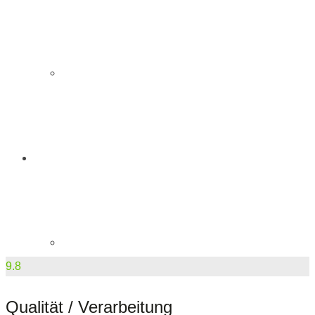
Sportstech Crosstrainer
Arten
Crosstrainer für Zuhause
9.8
Qualität / Verarbeitung