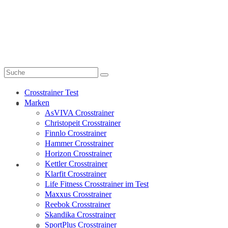
My-Crosstrainer.de
Suche
nach:
Crosstrainer Test
Marken
Crosstrainer Test
AsVIVA Crosstrainer
Christopeit Crosstrainer
Finnlo Crosstrainer
Hammer Crosstrainer
Horizon Crosstrainer
Kettler Crosstrainer
Marken
Klarfit Crosstrainer
Life Fitness Crosstrainer im Test
Maxxus Crosstrainer
Reebok Crosstrainer
Skandika Crosstrainer
SportPlus Crosstrainer
AsVIVA Crosstrainer